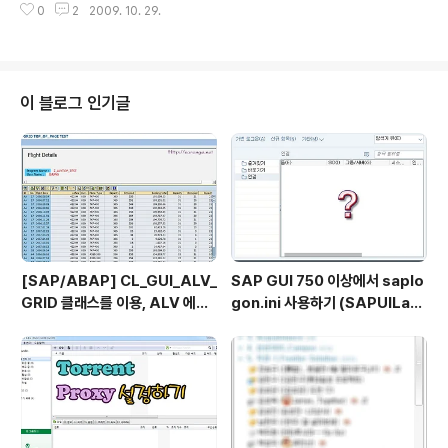
작 프로그램에서 지..
0
2
2009. 10. 29.
D준비를 위해 설치가 지연이 되고 했는데, 이런 좋은 방법이 있었습니다^^ 요즘
은 USB메모리 경우도 용량이 크므로, USB를 통해 준비를 하고 설치를 하는 것
도 좋을 듯 싶네요. 회사 동료분의 블로그를 링크로 걸어둡니다. 해당 내용을 보
려면 아래의 링크를 Click~ 하시면 됩니다. USB메모리로 부팅CD 만들기 "US
B매모리로 부팅시디 만들기"를 클릭하시면~ 해당 블로그로 이동이 됩니다^^
이 블로그 인기글
[SAP/ABAP] CL_GUI_ALV_
SAP GUI 750 이상에서 saplo
GRID 클래스를 이용, ALV 에서
gon.ini 사용하기 (SAPUILan
TOP_OF_PAGE 사용하기
dscape.xml migration)