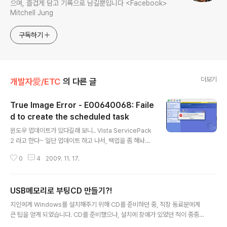
으며, 즐겁게 담고 기록으로 남길뿐입니다 <Facebook>
Mitchell Jung
구독하기
더보기
개발자愛/ETC
의 다른 글
True Image Error - E00640068: Faile
d to create the scheduled task
글 내용
윈도우 업데이트가 있다길래 보니.. Vista ServicePack
2 라고 한다~ 일단 업데이트 하고 나서, 백업을 좀 해놔야
지.. 라고 생각을 하고~ True Image 를 실행 후 백업을
0
4
2009. 11. 17.
하려는데... 에러가 뜬다!!! E00640068: Failed to crea
te the scheduled task Failed to create the sche
duled task. Error #1722 - "RPC 서버를 사용 할 수 없
USB메모리로 부팅CD 만들기?!
습니다(OxFFFO)". 라고 나온다... [Image 가 깨져 보일
글 내용
경우 Click~★ 하시면 자세히 볼 수 있습니다] 엥? 이게 왠
지인에게 Windows를 설치해주기 위해 CD를 준비하던 중, 직장 동료분에게
말? 잘 쓰던게 왜이러지? 라고 생각하고 구글을 검색하던
큰 팁을 얻게 되었습니다. CD를 준비했으나, 설치에 장애가 있었던 적이 종종
중... Scheduler2 얘기를 보게 되었다. 어라? 얼마전.. 시
있었습니다. 그럴 때 마다 "CD가 문제이니 다시 준비해서 오겠다~" 고 다시 C