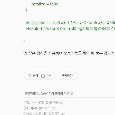
Installed = false;
}
if(Installed == true) alert("ActiveX Control이
else alert("ActiveX Control이 설치되지 않았습니다")
}
와 같은 펑션을 사용하여 오브젝트를 확인 해 보는 것도
공감
구독하기
'
개발자愛
>
JAVA
' 카테고리의 다른 글
IT맨, 내가 사직서를 쓴 이유
(2)
[GNU]AIX gcc 설치
(0)
리눅스 시스템 시간 설정하기
(0)