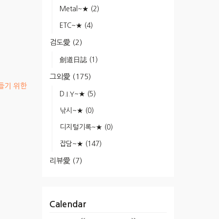
Metal~★
(2)
ETC~★
(4)
검도愛
(2)
劍道日誌
(1)
그외愛
(175)
 들기 위한
D.I.Y~★
(5)
낚시~★
(0)
디지털기록~★
(0)
잡담~★
(147)
리뷰愛
(7)
Calendar