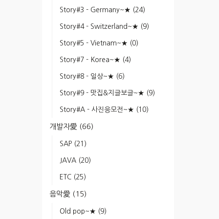
Story#3 - Germany~★
(24)
Story#4 - Switzerland~★
(9)
Story#5 - Vietnam~★
(0)
Story#7 - Korea~★
(4)
Story#8 - 일상~★
(6)
Story#9 - 맛집&지글보글~★
(9)
Story#A - 사진응모전~★
(10)
개발자愛
(66)
SAP
(21)
JAVA
(20)
ETC
(25)
음악愛
(15)
Old pop~★
(9)