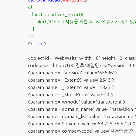
<!--
function activex_error(){
alert("Object 사용을 위한 ActiveX 설치가 되지 않
}
-->
</
script
>
<object id= 'WebWaltz' width='0' height='0' cl
codebase='http://URL경로/파일명.cab#version=1,0,1,6
<param name='_Version' value='65536'>
<param name='_ExtentX' value='2646'>
<param name='_ExtentY' value='1323'>
<param name='_StockProps' value='0'>
<param name='wmode' value='transparent'>
<param name='domain_name' value='naravision.n
<param name='domain_list' value='naravision.net
<param name='ServerIp' value='58.225.75.5:1200
<param name='companycode' value='사용안함'/>