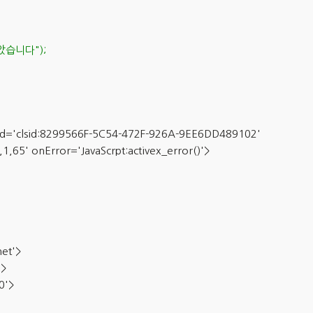
았습니다");
assid='clsid:8299566F-5C54-472F-926A-9EE6DD489102'
5' onError='JavaScrpt:activex_error()'>
et'>
'>
0'>