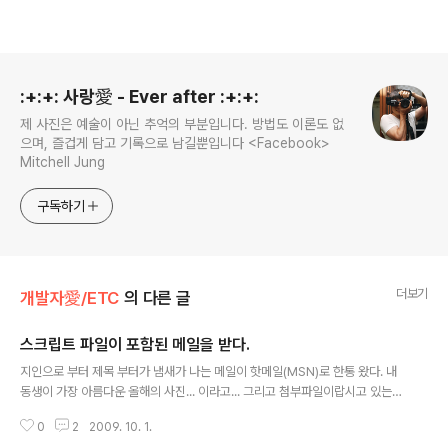
로그 정보
:+:+: 사랑愛 - Ever after :+:+:
제 사진은 예술이 아닌 추억의 부분입니다. 방법도 이론도 없
으며, 즐겁게 담고 기록으로 남길뿐입니다 <Facebook>
Mitchell Jung
구독하기
더보기
개발자愛/ETC
의 다른 글
스크립트 파일이 포함된 메일을 받다.
글 내용
지인으로 부터 제목 부터가 냄새가 나는 메일이 핫메일(MSN)로 한통 왔다. 내
동생이 가장 아름다운 올해의 사진... 이라고... 그리고 첨부파일이랍시고 있는게
http://naver.webmokdar.kr/psae.vbs (클릭해서 실행하지 마세요!!! 책임
0
2
2009. 10. 1.
질 수 없습니다!!!) VB스트립트 파일. 안봐도 냄새가 풍긴다. 다운받아서 까보