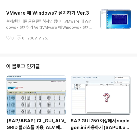
니.. VB모르는 나 이지만, 그냥 봐도 알겠다. sswdSSWS="Execute{Wgyu
USTFi}runner부next부{WgyuUSTFi}{WgyuUSTFi}{WgyuUSTFi}{W
VMware 에 Windows7 설치하기 Ver.3
gyuUSTFi}{WgyuUSTFi}{WgyuUSTFi}{WgyuUSTFi}{WgyuUSTFi}r
글 내용
unner=runner&chr(strs(i))부for{WgyuUSTFi}i=1{WgyuUS..
설치관련 다른 글은 클릭하시면 됩니다.VMware 에 Win
dows7 설치하기 Ver.1VMware 에 Windows7 설치하
기 Ver.2 Windows 7 설치 해보기!!! Ver.3 Windows7
0
0
2009. 9. 25.
SLIC2.0 To SLIC2.1 & ETC 입니다. Winlows 7 을 R
OM BIOS 가 아닌 가상의 바이오스 - SLIC 2.1 로 인증하
는 방법에 대해 풀어보겠습니다. (A.I_090917 버전을 이
용하여 인증하였습니다) VISTA도 XP 때에도 그랬지만,
A.I 하나로 타 버전의 OS 인증도 가능합니다. 아무래도 V
이 블로그 인기글
Mware를 사용한 Windows7 설치이니, 해당 부분까지
보이는게 좋겠다 싶어 처음엔 위의 이미지 대로 캡쳐를 떴
었는데, 이미지를 보기 힘들기에... 내부 A.I화면만 새로 캡
쳐를..
[SAP/ABAP] CL_GUI_ALV_
SAP GUI 750 이상에서 saplo
GRID 클래스를 이용, ALV 에서
gon.ini 사용하기 (SAPUILan
TOP_OF_PAGE 사용하기
dscape.xml migration)