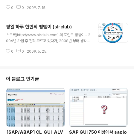
는 없는지라 어깨가 무거워 질 수 밖에 없다. 이제 서른 중반. 아직 한참 어리다
0
0
2009. 7. 15.
생각했는데, 내게 다가오는 삶의 무게와 내 욕심에 따른 것들 때문에 가끔씩 한
숨을 짓게 된다. 세상만사 새옹지마 라 했던가... 오늘의 흉이 내일의 길이 될 수
있으나, 아직은 그 모든 것들을 웃으며 받아들일 여유와 배포가 되지 않는 것인
평일 하루 한번의 뺑뺑이 (slrclub)
지...... 끊었던 담배가 생각나기도 하며, 허탈한 기분에 마음마저 갑갑해져오기
글 내용
도 한다. 물질적인 것들과... 심적인 것들... 그저... 감사하며 살아가기에도 벅찬
스르륵(http://www.slrclub.com) 의 포인트 뺑뺑이... 2
하루하루 이거늘... 이런 것들로 속을 썪고 있는 내가 한심할 따..
006년 가입 후 전혀 모르고 있다가, 2008년 부터 생각날
때 한번씩 돌려준다. 하루 한번 할 수 있기에, 재미삼아 돌
0
0
2009. 6. 25.
리는데... 이녀석 은근히.. 포인트가 짜다. 평소 그냥 1점이
대부분이며, 가아끔.. 2포인트, 3포인트... 그러다 오늘처럼
5포인트 라도 걸리면!!! "오~ 오늘 기분 좋은 하루가 되겠
는 걸?" 이렇게 중얼거린다... 스르륵 회원 대부분이 같은
느낌은 아닐런지..ㅎㅎㅎ 혼자만의 착각으로 통근 차량을
이 블로그 인기글
타지 못하고 (잘못된 위치에서 30분 기다림) 6시 30분 경
140번을 타고 출근.... 7시 45분에 도착을 하였으나... 지
하식당은 아침식사 종료...OTL.... 이곳으로 출근하는 동안
아침이라도 잘 챙..
[SAP/ABAP] CL_GUI_ALV_
SAP GUI 750 이상에서 saplo